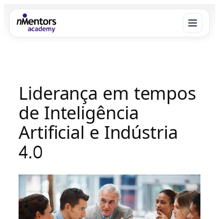
Pular
para
o
conteúdo
Menu
×
Liderança em tempos
Sobre
de Inteligência
O que fazemos
Artificial e Indústria
4.0
Benefícios
Equipe
Área do Aluno