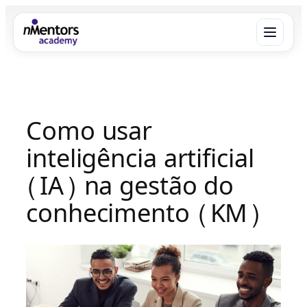
Pular
para
o
conteúdo
Menu
×
Como usar
Sobre
inteligência artificial
O que fazemos
(IA) na gestão do
conhecimento (KM)
Benefícios
Equipe
Área do Aluno