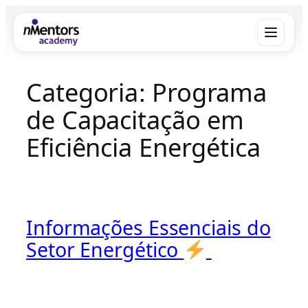
Pular
para
o
conteúdo
Categoria:
Programa
Menu
×
de Capacitação em
Sobre
Eficiência Energética
O que fazemos
Benefícios
Informações Essenciais do
Equipe
Setor Energético
Área do Aluno